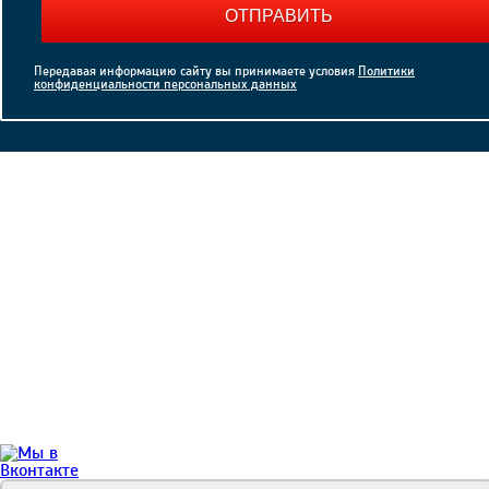
ОТПРАВИТЬ
Передавая информацию сайту вы принимаете условия
Политики
конфиденциальности персональных данных
2020-2024 Компания ВЭСТ
Все права защищены
Политика конфиденциальности
+7(953) 676-73-95
+7(8332) 49-12-73
г. Киров
Советский тракт, д.8, пом.2
west-stroi@yandex.ru